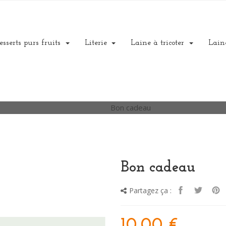
esserts purs fruits
Literie
Laine à tricoter
Lain
Accueil
Bon cadeau
Bon cadeau
Partagez ça :
10,00 €