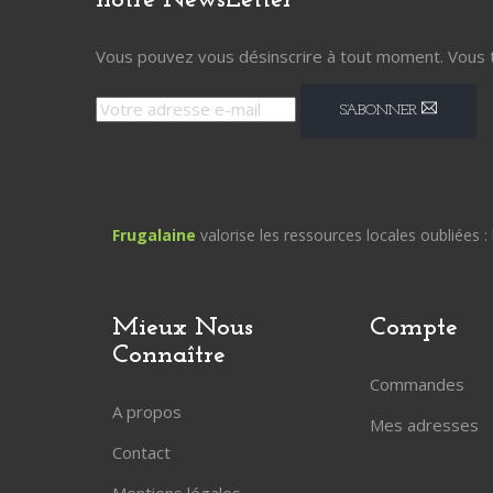
notre
NewsLetter
Vous pouvez vous désinscrire à tout moment. Vous tro
S’ABONNER
Frugalaine
valorise les ressources locales oubliées : 
Mieux Nous
Compte
Connaître
Commandes
A propos
Mes adresses
Contact