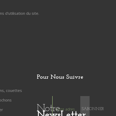
d'utilisation du site.
Pour Nous Suivre
ons, couettes
lochons
Notre
er
S’ABONNER
NewsLetter