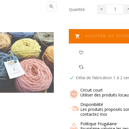

Quantité

AJOUTER AU PANI
Délai de fabrication 1 à 2 s

Circuit court
Utiliser des produits loca
Disponibilité
Les produits proposés son
contactez moi
Politique Frugalaine
Frugalaine valorise les res