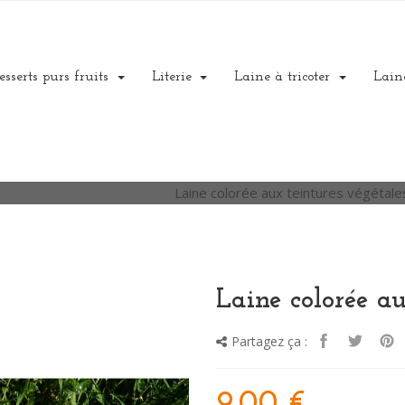
esserts purs fruits
Literie
Laine à tricoter
Lain
ccueil
Laine à tricoter
Laine colorée aux teintures végétale
Laine colorée au
Partagez ça :
9,00 €