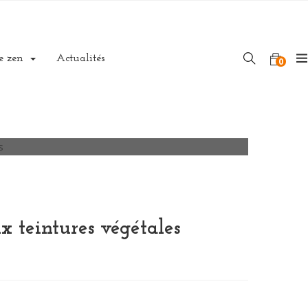
e zen
Actualités
0
s
x teintures végétales